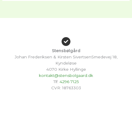
Stensbølgård
Johan Frederiksen & Kirsten SivertsenSmedevej 18,
Kyndeløse
4070 Kirke Hyllinge
kontakt@stensbolgaard.dk
Tlf:
4296 7125
CVR: 18763303