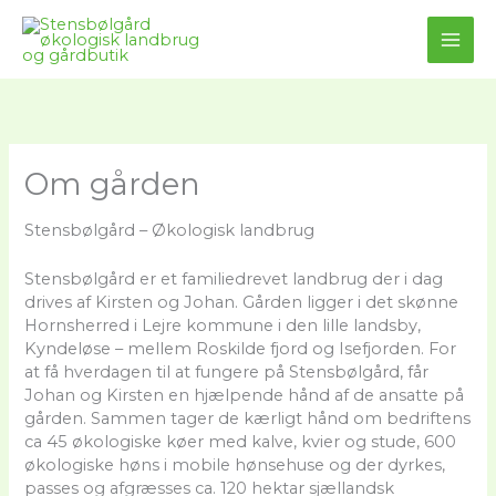
Gå
til
MAI
indholdet
ME
Om gården
Stensbølgård – Økologisk landbrug
Stensbølgård er et familiedrevet landbrug der i dag
drives af Kirsten og Johan. Gården ligger i det skønne
Hornsherred i Lejre kommune i den lille landsby,
Kyndeløse – mellem Roskilde fjord og Isefjorden. For
at få hverdagen til at fungere på Stensbølgård, får
Johan og Kirsten en hjælpende hånd af de ansatte på
gården. Sammen tager de kærligt hånd om bedriftens
ca 45 økologiske køer med kalve, kvier og stude, 600
økologiske høns i mobile hønsehuse og der dyrkes,
passes og afgræsses ca. 120 hektar sjællandsk