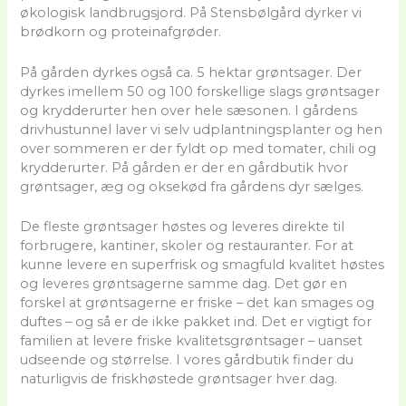
økologisk landbrugsjord. På Stensbølgård dyrker vi
brødkorn og proteinafgrøder.
På gården dyrkes også ca. 5 hektar grøntsager. Der
dyrkes imellem 50 og 100 forskellige slags grøntsager
og krydderurter hen over hele sæsonen. I gårdens
drivhustunnel laver vi selv udplantningsplanter og hen
over sommeren er der fyldt op med tomater, chili og
krydderurter. På gården er der en gårdbutik hvor
grøntsager, æg og oksekød fra gårdens dyr sælges.
De fleste grøntsager høstes og leveres direkte til
forbrugere, kantiner, skoler og restauranter. For at
kunne levere en superfrisk og smagfuld kvalitet høstes
og leveres grøntsagerne samme dag. Det gør en
forskel at grøntsagerne er friske – det kan smages og
duftes – og så er de ikke pakket ind. Det er vigtigt for
familien at levere friske kvalitetsgrøntsager – uanset
udseende og størrelse. I vores gårdbutik finder du
naturligvis de friskhøstede grøntsager hver dag.