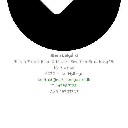
Stensbølgård
Johan Frederiksen & Kirsten SivertsenSmedevej 18,
Kyndeløse
4070 Kirke Hyllinge
kontakt@stensbolgaard.dk
Tlf:
4296 7125
CVR: 18763303