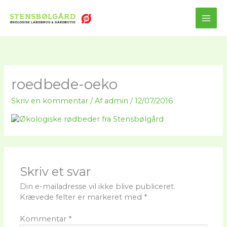
Gå
til
MAI
indholdet
ME
roedbede-oeko
Skriv en kommentar
/ Af
admin
/
12/07/2016
Skriv et svar
Din e-mailadresse vil ikke blive publiceret.
Krævede felter er markeret med
*
Kommentar
*